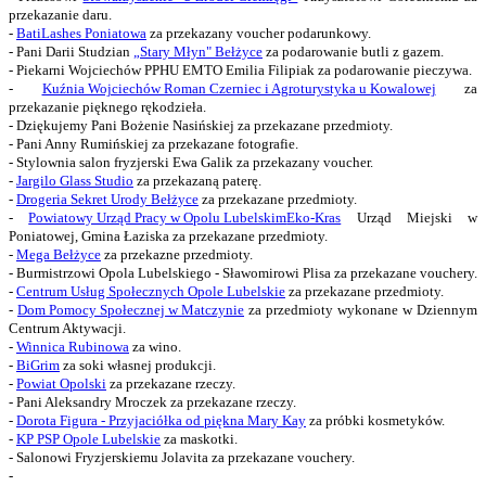
przekazanie daru.
-
BatiLashes Poniatowa
za przekazany voucher podarunkowy.
- Pani Darii Studzian
„
Stary Młyn" Bełżyce
za podarowanie butli z gazem.
- Piekarni Wojciechów PPHU EMTO Emilia Filipiak za podarowanie pieczywa.
-
Kuźnia Wojciechów Roman Czerniec i Agroturystyka u Kowalowej
za
przekazanie pięknego rękodzieła.
- Dziękujemy Pani Bożenie Nasińskiej za przekazane przedmioty.
- Pani Anny Rumińskiej za przekazane fotografie.
- Stylownia salon fryzjerski Ewa Galik za przekazany voucher.
-
Jargilo Glass Studio
za przekazaną paterę.
-
Drogeria Sekret Urody Bełżyce
za przekazane przedmioty.
-
Powiatowy Urząd Pracy w Opolu Lubelskim
Eko-Kras
Urząd Miejski w
Poniatowej, Gmina Łaziska za przekazane przedmioty.
-
Mega Bełżyce
za przekazne przedmioty.
- Burmistrzowi Opola Lubelskiego - Sławomirowi Plisa za przekazane vouchery.
-
Centrum Usług Społecznych Opole Lubelskie
za przekazane przedmioty.
-
Dom Pomocy Społecznej w Matczynie
za przedmioty wykonane w Dziennym
Centrum Aktywacji.
-
Winnica Rubinowa
za wino.
-
BiGrim
za soki własnej produkcji.
-
Powiat Opolski
za przekazane rzeczy.
- Pani Aleksandry Mroczek za przekazane rzeczy.
-
Dorota Figura - Przyjaciółka od piękna Mary Kay
za próbki kosmetyków.
-
KP PSP Opole Lubelskie
za maskotki.
- Salonowi Fryzjerskiemu Jolavita za przekazane vouchery.
-