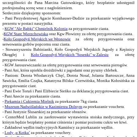
szczególności do Pana Marcina Gutowskiego, który bezpłatnie udostępnił
profesjonalną scenę wraz z nagłośnieniem.
Serdecznie dziękujemy sponsorom:
- Pani Prezydentowej Agacie Kornhauser-Dudzie za przekazanie wyjątkowego
prezentu w postaci naszyjnika.
-
KGW "Ale Babki" Chmielnik Kolonia
za przygotowanie ciasta.
-
KGW Stare Wierzchowiska
oraz Kgw Płowizny za ofertę przygotowania ciasta.
-
Koło Gospodyń Wiejskich we Wronowie
za ofertę przygotowania oraz
serwowania gofrów popcornu oraz ciasta.
- Stowarzyszeniu Babinianki, Koło Gospodyń Wiejskich Jagody z Krężnicy
Okrągłej i
Koło Gospodyń Wiejskich "Sosenki" w Zalesiu
za ofertę
przygotowania ciast.
- KGW Jaroszewiczanki za ofertę przygotowania oraz serwowania pierogów.
- Pani Ani, która upiekła drożdżówki z jagodami oraz pyszny chlebek.
- Paniom: Dorota Włodarczyk Chęć, Dorota Nosal, Jolanta Bartoszcze, Anna
Sawicka, Emilia Czajka, Katarzyna Bilska- Czerwińska, Monika Kołosińska za
przygotowanie ciast.
- Pani Ewie Toruń i Pani Elżbiecie Sieńko za deklarację przygotowania ciast.
- Pani Anecie za przekazanie ciasta.
-
Piekarnia i Cukiernia Mielnik
za przekazanie 7kg ciasta.
-
Muzeum Nadwiślańskie w Kazimierzu Dolnym
za przekazanie vouchera.
- Pani Justynie Ślusarskiej za przekazanie obrazów.
- CenterMed Lublin za zaoferowanie wystawienia stoiska medycznego, przy
którym będzie bezpłatny pomiar ciśnienia i pomiar poziomu cukru we krwi.
- Zakładowi wędlin tradycyjnych Kamińscy za przekazanie wędlin.
-
Lody ‚u Kotka’
za przekazane vouchery.