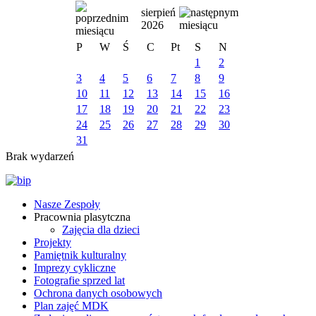
sierpień
2026
P
W
Ś
C
Pt
S
N
1
2
3
4
5
6
7
8
9
10
11
12
13
14
15
16
17
18
19
20
21
22
23
24
25
26
27
28
29
30
31
Brak wydarzeń
Nasze Zespoły
Pracownia plasytczna
Zajęcia dla dzieci
Projekty
Pamiętnik kulturalny
Imprezy cykliczne
Fotografie sprzed lat
Ochrona danych osobowych
Plan zajęć MDK