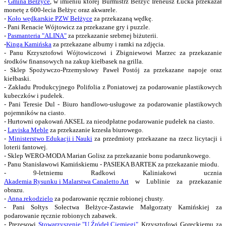
-
Gmina Bełżyce
, w imieniu której Burmistrz Bełżyc Ireneusz Łucka przekazał
monetę z 600-lecia Bełżyc oraz akwarele.
-
Koło wędkarskie PZW Bełżyce
za przekazaną wędkę.
- Pani Renacie Wójtowicz za przekazane gry i puzzle.
-
Pasmanteria "ALINA"
za przekazanie srebrnej biżuterii.
-
Kinga Kamińska
za przekazane albumy i ramki na zdjęcia.
- Panu Krzysztofowi Wójtowiczowi i Zbigniewowi Marzec za przekazanie
środków finansowych na zakup kiełbasek na grilla.
- Sklep Spożywczo-Przemysłowy Paweł Postój za przekazane napoje oraz
kiełbaski.
- Zakładu Produkcyjnego Polifolia z Poniatowej za podarowanie plastikowych
kubeczków i pudełek.
- Pani Teresie Dul - Biuro handlowo-usługowe za podarowanie plastikowych
pojemników na ciasto.
- Hurtowni opakowań AKSEL za nieodpłatne podarowanie pudełek na ciasto.
-
Laviska Meble
za przekazanie krzesła biurowego.
-
Ministerstwo Edukacji i Nauki
za przedmioty przekazane na rzecz licytacji i
loterii fantowej.
- Sklep WERO-MODA Marian Golisz za przekazanie bonu podarunkowego.
- Panu Stanisławowi Kamińskiemu - PASIEKA BARTEK za przekazanie miodu.
- 9-letniemu Radkowi Kaliniakowi ucznia
Akademia Rysunku i Malarstwa Canaletto Art
w Lublinie za przekazanie
obrazu.
-
A
nna.rekodzielo
za podarowanie ręcznie robionej chusty.
- Pani Sołtys Sołectwa Bełżyce-Zastawie Małgorzaty Kamińskiej za
podarowanie ręcznie robionych zabawek.
- Prezesowi
Stowarzyszenie "U Źródeł Ciemięgi"
Krzysztofowi Goreckiemu za