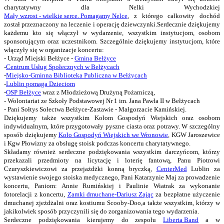
charytatywny dla Nelki Wychodzkiej
Mały wzrost - wielkie serce. Pomagamy Nelce
, z którego całkowity dochód
został przeznaczony na leczenie i operację dziewczynki.
Serdecznie dziękujemy
każdemu kto się włączył w wydarzenie, wszystkim instytucjom, osobom
sponsorującym oraz uczestnikom. Szczególnie dziękujemy instytucjom, które
włączyły się w organizacje koncertu:
- Urząd Miejski Bełżyce -
Gmina Bełżyce
-
Centrum Usług Społecznych w Bełżycach
-
Miejsko-Gminna Biblioteka Publiczna w Bełżycach
-
Lublin pomaga Dzieciom
-
OSP Bełżyce
wraz z Młodzieżową Drużyną Pożarniczą,
- Wolontariat ze Szkoły Podstawowej Nr 1 im. Jana Pawła II w Bełżycach
- Pani Sołtys Sołectwa Bełżyce-Zastawie - Małgorzacie Kamińskiej.
Dziękujemy także wszystkim Kołom Gospodyń Wiejskich oraz osobom
indywidualnym, które przygotowały pyszne ciasta oraz potrawy. W szczególny
sposób dziękujemy
Koło Gospodyń Wiejskich we Wronowie
, KGW Jaroszewice
i Kgw Płowizny za obsługę stoisk podczas koncertu charytatywnego.
Składamy również serdeczne podziękowania wszystkim darczyńcom, którzy
przekazali przedmioty na licytację i loterię fantową, Panu Piotrowi
Czuryszkiewiczowi za przejażdżki konną bryczką,
CenterMed
Lublin za
wystawieni
e
swojego stoiska medycznego, Pani Katarzynie Maj za prowadzenie
koncertu, Paniom: Annie Rumińskiej i Paulinie Wiatrak za wykonanie
fotorelacji z koncertu,
Zamki dmuchane-Dariusz Zając
za bezpłatne użyczenie
dmuchanej zjeżdżalni
oraz kostiumu Scooby-Doo,a także
wszystkim, którzy w
jakikolwiek sposób przyczynili się do zorganizowania tego wydarzenia.
Serdeczne podziękowania kierujemy do zespołu
Liberta Band
a w