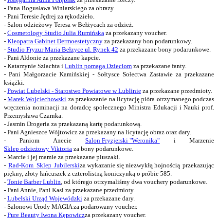
- Pana Bogusława Winiarskiego za obrazy.
- Pani Teresie Jędrej za rękodzieło.
- Salon odzieżowy Teresa w Bełżycach za odzież.
-
Cosmetology Studio Julia Rumińska
za przekazany voucher.
-
Kleopatra Gabinet Dermoestetyczny
za przekazany bon podarunkowy.
-
Studio Fryzur Maria Bełzyce ul. Rynek 42
za przekazane bony podarunkowe.
- Pani Aldonie za przekazane kapcie.
- Katarzynie Szlachta i
Lublin pomaga Dzieciom
za przekazane fanty.
- Pani Małgorzacie Kamińskiej - Sołtysce Sołectwa Zastawie za przekazane
książki.
-
Powiat Lubelski - Starostwo Powiatowe w Lublinie
za przekazane przedmioty.
-
Marek Wojciechowski
za przekazanie na licytację pióra otrzymanego podczas
wręczenia nominacji na doradcę społecznego Ministra Edukacji i Nauki prof.
Przemysława Czarnka.
- Jasmin Drogeria za przekazaną kartę podarunkową.
- Pani Agnieszce Wójtowicz za przekazany na licytację obraz oraz dary.
- Paniom Anecie
Salon Fryzjerski "Weronika"
i Marzenie
Sklep odzieżowy Viktoria
za bony podarunkowe.
- Marcie i jej mamie za przekazane pluszaki.
-
Rad-Kom Sklep Jubilerski
za wykazanie się niezwykłą hojnością
przekazując
piękny, złoty łańcuszek z czterolistną koniczynką o próbie 585.
-
Tonie Barber Lublin
, od którego otrzymaliśmy dwa vouchery podarunkowe.
- Pani Annie, Pani Kasi za przekazane przedmioty.
-
Lubelski Urząd Wojewódzki
za przekazane dary.
- Salonowi Urody MAGIA za podarowany voucher.
-
Pure Beauty Iwona Kępowicz
z
a przekazany voucher.