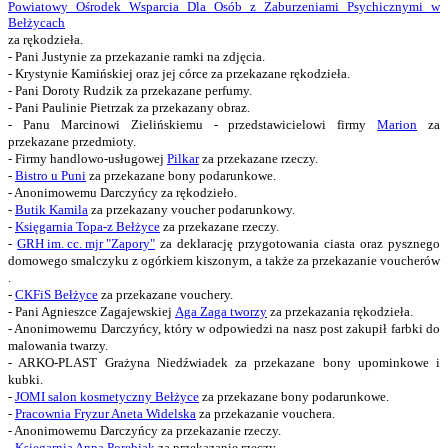
Powiatowy Ośrodek Wsparcia Dla Osób z Zaburzeniami Psychicznymi w
Bełżycach
za rękodzieła.
- Pani Justynie za przekazanie ramki na zdjęcia.
- Krystynie Kamińskiej oraz jej córce za przekazane rękodzieła.
- Pani Doroty Rudzik za przekazane perfumy.
- Pani Paulinie Pietrzak za przekazany obraz.
- Panu Marcinowi Zielińskiemu - przedstawicielowi firmy
Marion
za
przekazane przedmioty.
- Firmy handlowo-usługowej
Pilkar
za przekazane rzeczy.
-
Bistro u Puni
za przekazane bony podarunkowe.
- Anonimowemu Darczyńcy za rękodzieło.
-
Butik Kamila
za przekazany voucher podarunkowy.
-
Księgarnia Topa-z Bełżyce
za przekazane rzeczy.
-
GRH im. cc. mjr "Zapory"
za deklarację przygotowania ciasta oraz pysznego
domowego smalczyku z ogórkiem kiszonym, a także za przekazanie voucherów
.
-
CKFiS Bełżyce
za przekazane vouchery.
- Pani Agnieszce Zagajewskiej
Aga Zaga tworzy
za przekazania rękodzieła.
- Anonimowemu Darczyńcy, który w odpowiedzi na nasz post zakupił farbki do
malowania twarzy.
- ARKO-PLAST Grażyna Niedźwiadek za przekazane bony upominkowe i
kubki.
-
JOMI salon kosmetyczny Bełżyce
za przekazane bony podarunkowe.
-
Pracownia Fryzur Aneta Widelska
za przekazanie vouchera.
- Anonimowemu Darczyńcy za przekazanie rzeczy.
-
Księgarnia Anna Porębiak
za przekazanie rzeczy.