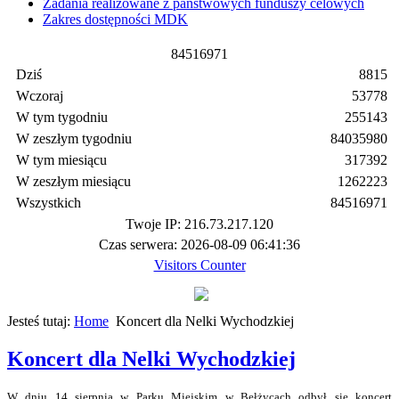
Zadania realizowane z państwowych funduszy celowych
Zakres dostępności MDK
8
4
5
1
6
9
7
1
Dziś
8815
Wczoraj
53778
W tym tygodniu
255143
W zeszłym tygodniu
84035980
W tym miesiącu
317392
W zeszłym miesiącu
1262223
Wszystkich
84516971
Twoje IP: 216.73.217.120
Czas serwera: 2026-08-09 06:41:36
Visitors Counter
Jesteś tutaj:
Home
Koncert dla Nelki Wychodzkiej
Koncert dla Nelki Wychodzkiej
W dniu 14 sierpnia w Parku Miejskim w Bełżycach odbył się koncert