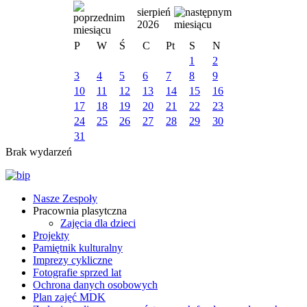
sierpień
2026
P
W
Ś
C
Pt
S
N
1
2
3
4
5
6
7
8
9
10
11
12
13
14
15
16
17
18
19
20
21
22
23
24
25
26
27
28
29
30
31
Brak wydarzeń
Nasze Zespoły
Pracownia plasytczna
Zajęcia dla dzieci
Projekty
Pamiętnik kulturalny
Imprezy cykliczne
Fotografie sprzed lat
Ochrona danych osobowych
Plan zajęć MDK