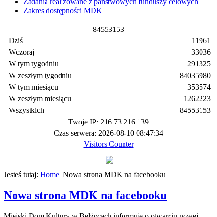
Zadania realizowane z państwowych funduszy celowych
Zakres dostępności MDK
8
4
5
5
3
1
5
3
Dziś
11961
Wczoraj
33036
W tym tygodniu
291325
W zeszłym tygodniu
84035980
W tym miesiącu
353574
W zeszłym miesiącu
1262223
Wszystkich
84553153
Twoje IP: 216.73.216.139
Czas serwera: 2026-08-10 08:47:34
Visitors Counter
Jesteś tutaj:
Home
Nowa strona MDK na facebooku
Nowa strona MDK na facebooku
Miejski Dom Kultury w Bełżycach informuje o otwarciu nowej