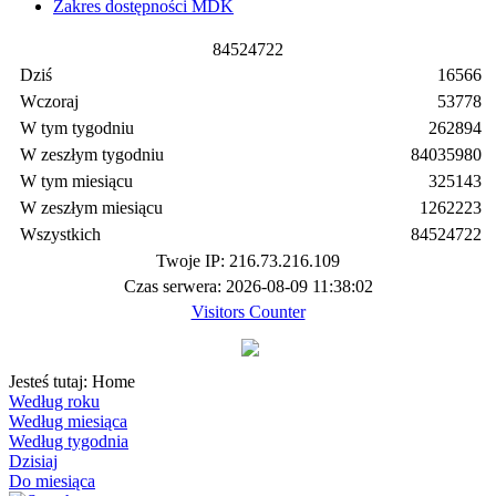
Zakres dostępności MDK
8
4
5
2
4
7
2
2
Dziś
16566
Wczoraj
53778
W tym tygodniu
262894
W zeszłym tygodniu
84035980
W tym miesiącu
325143
W zeszłym miesiącu
1262223
Wszystkich
84524722
Twoje IP: 216.73.216.109
Czas serwera: 2026-08-09 11:38:02
Visitors Counter
Jesteś tutaj:
Home
Według roku
Według miesiąca
Według tygodnia
Dzisiaj
Do miesiąca