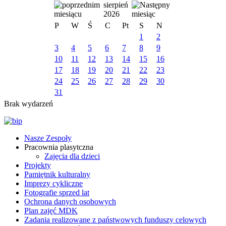
sierpień
2026
P
W
Ś
C
Pt
S
N
1
2
3
4
5
6
7
8
9
10
11
12
13
14
15
16
17
18
19
20
21
22
23
24
25
26
27
28
29
30
31
Brak wydarzeń
Nasze Zespoły
Pracownia plasytczna
Zajęcia dla dzieci
Projekty
Pamiętnik kulturalny
Imprezy cykliczne
Fotografie sprzed lat
Ochrona danych osobowych
Plan zajęć MDK
Zadania realizowane z państwowych funduszy celowych