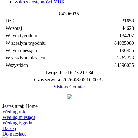
Zakres dostępności MDK
8
4
3
9
6
0
3
5
Dziś
21658
Wczoraj
44628
W tym tygodniu
134207
W zeszłym tygodniu
84035980
W tym miesiącu
196456
W zeszłym miesiącu
1262223
Wszystkich
84396035
Twoje IP: 216.73.217.34
Czas serwera: 2026-08-06 10:00:32
Visitors Counter
Jesteś tutaj:
Home
Według roku
Według miesiąca
Według tygodnia
Dzisiaj
Do miesiąca