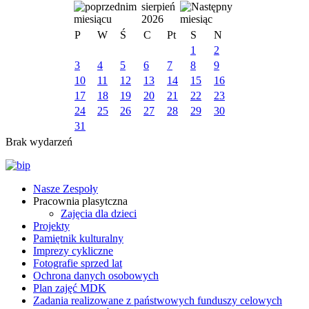
sierpień
2026
P
W
Ś
C
Pt
S
N
1
2
3
4
5
6
7
8
9
10
11
12
13
14
15
16
17
18
19
20
21
22
23
24
25
26
27
28
29
30
31
Brak wydarzeń
Nasze Zespoły
Pracownia plasytczna
Zajęcia dla dzieci
Projekty
Pamiętnik kulturalny
Imprezy cykliczne
Fotografie sprzed lat
Ochrona danych osobowych
Plan zajęć MDK
Zadania realizowane z państwowych funduszy celowych