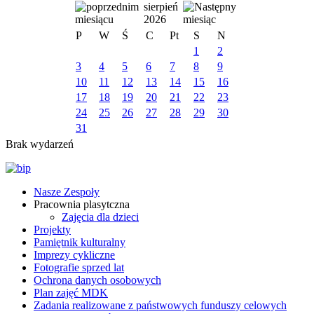
sierpień
2026
P
W
Ś
C
Pt
S
N
1
2
3
4
5
6
7
8
9
10
11
12
13
14
15
16
17
18
19
20
21
22
23
24
25
26
27
28
29
30
31
Brak wydarzeń
Nasze Zespoły
Pracownia plasytczna
Zajęcia dla dzieci
Projekty
Pamiętnik kulturalny
Imprezy cykliczne
Fotografie sprzed lat
Ochrona danych osobowych
Plan zajęć MDK
Zadania realizowane z państwowych funduszy celowych