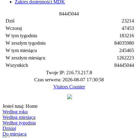
Zakres dostępności MDK
8
4
4
4
5
0
4
4
Dziś
23214
Wczoraj
47453
W tym tygodniu
183216
W zeszłym tygodniu
84035980
W tym miesiącu
245465
W zeszłym miesiącu
1262223
Wszystkich
84445044
Twoje IP: 216.73.217.8
Czas serwera: 2026-08-07 17:30:58
Visitors Counter
Jesteś tutaj:
Home
Według roku
Według miesiąca
Według tygodnia
Dzisiaj
Do miesiąca