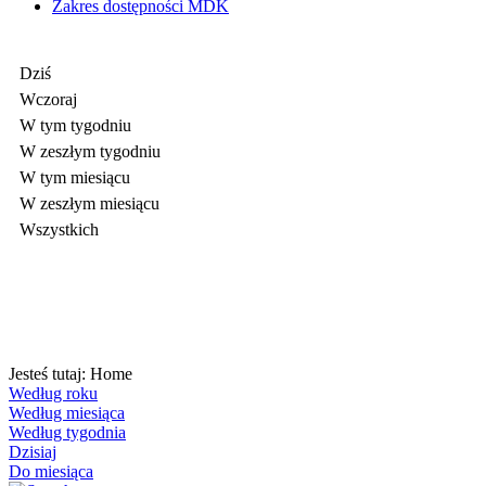
Zakres dostępności MDK
Dziś
Wczoraj
W tym tygodniu
W zeszłym tygodniu
W tym miesiącu
W zeszłym miesiącu
Wszystkich
Jesteś tutaj:
Home
Według roku
Według miesiąca
Według tygodnia
Dzisiaj
Do miesiąca