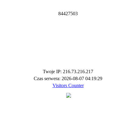
8
4
4
2
7
5
0
3
Twoje IP: 216.73.216.217
Czas serwera: 2026-08-07 04:19:29
Visitors Counter