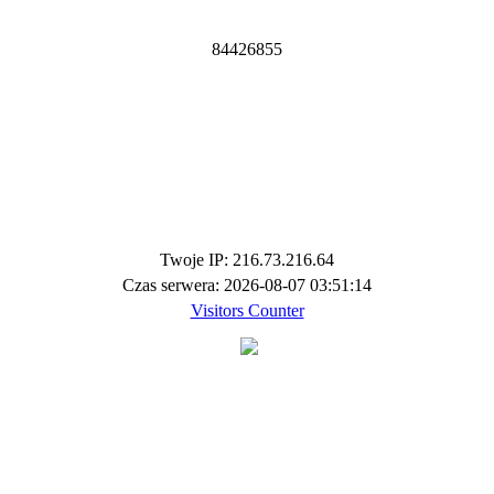
8
4
4
2
6
8
5
5
Twoje IP: 216.73.216.64
Czas serwera: 2026-08-07 03:51:14
Visitors Counter