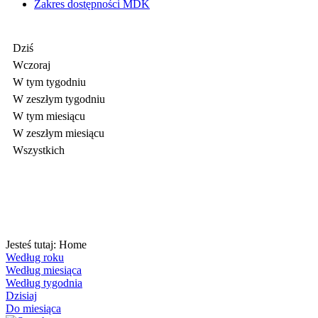
Zakres dostępności MDK
Dziś
Wczoraj
W tym tygodniu
W zeszłym tygodniu
W tym miesiącu
W zeszłym miesiącu
Wszystkich
Jesteś tutaj:
Home
Według roku
Według miesiąca
Według tygodnia
Dzisiaj
Do miesiąca