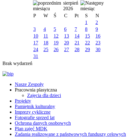
sierpień
2026
P
W
Ś
C
Pt
S
N
1
2
3
4
5
6
7
8
9
10
11
12
13
14
15
16
17
18
19
20
21
22
23
24
25
26
27
28
29
30
31
Brak wydarzeń
Nasze Zespoły
Pracownia plasytczna
Zajęcia dla dzieci
Projekty
Pamiętnik kulturalny
Imprezy cykliczne
Fotografie sprzed lat
Ochrona danych osobowych
Plan zajęć MDK
Zadania realizowane z państwowych funduszy celowych