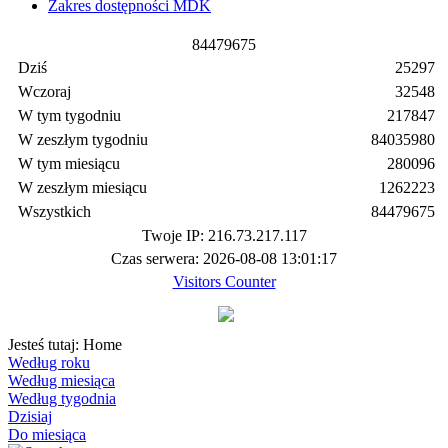
Zakres dostępności MDK
8
4
4
7
9
6
7
5
Dziś
25297
Wczoraj
32548
W tym tygodniu
217847
W zeszłym tygodniu
84035980
W tym miesiącu
280096
W zeszłym miesiącu
1262223
Wszystkich
84479675
Twoje IP: 216.73.217.117
Czas serwera: 2026-08-08 13:01:17
Visitors Counter
Jesteś tutaj:
Home
Według roku
Według miesiąca
Według tygodnia
Dzisiaj
Do miesiąca