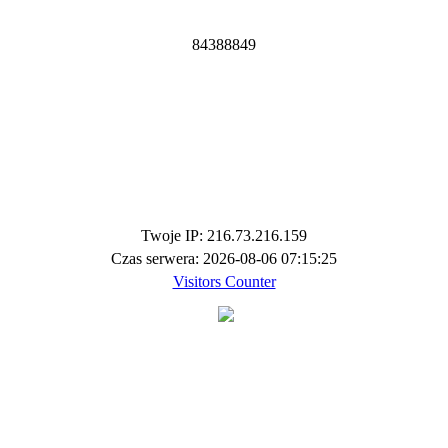
8
4
3
8
8
8
4
9
Twoje IP: 216.73.216.159
Czas serwera: 2026-08-06 07:15:25
Visitors Counter