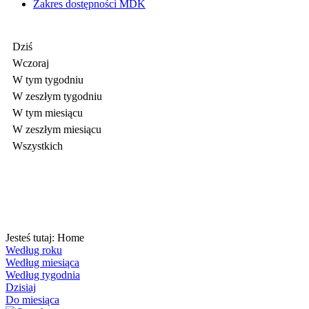
Zakres dostępności MDK
Dziś
Wczoraj
W tym tygodniu
W zeszłym tygodniu
W tym miesiącu
W zeszłym miesiącu
Wszystkich
Jesteś tutaj:
Home
Według roku
Według miesiąca
Według tygodnia
Dzisiaj
Do miesiąca