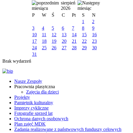
sierpień
2026
P
W
Ś
C
Pt
S
N
1
2
3
4
5
6
7
8
9
10
11
12
13
14
15
16
17
18
19
20
21
22
23
24
25
26
27
28
29
30
31
Brak wydarzeń
Nasze Zespoły
Pracownia plasytczna
Zajęcia dla dzieci
Projekty
Pamiętnik kulturalny
Imprezy cykliczne
Fotografie sprzed lat
Ochrona danych osobowych
Plan zajęć MDK
Zadania realizowane z państwowych funduszy celowych