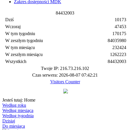
Zakres dostępności MDK
8
4
4
3
2
0
0
3
Dziś
10173
Wczoraj
47453
W tym tygodniu
170175
W zeszłym tygodniu
84035980
W tym miesiącu
232424
W zeszłym miesiącu
1262223
Wszystkich
84432003
Twoje IP: 216.73.216.102
Czas serwera: 2026-08-07 07:42:21
Visitors Counter
Jesteś tutaj:
Home
Według roku
Według miesiąca
Według tygodnia
Dzisiaj
Do miesiąca