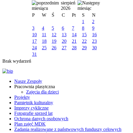
sierpień
2026
P
W
Ś
C
Pt
S
N
1
2
3
4
5
6
7
8
9
10
11
12
13
14
15
16
17
18
19
20
21
22
23
24
25
26
27
28
29
30
31
Brak wydarzeń
Nasze Zespoły
Pracownia plasytczna
Zajęcia dla dzieci
Projekty
Pamiętnik kulturalny
Imprezy cykliczne
Fotografie sprzed lat
Ochrona danych osobowych
Plan zajęć MDK
Zadania realizowane z państwowych funduszy celowych