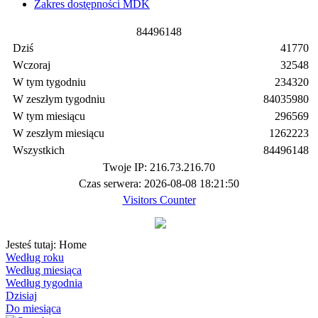
Zakres dostępności MDK
8
4
4
9
6
1
4
8
Dziś
41770
Wczoraj
32548
W tym tygodniu
234320
W zeszłym tygodniu
84035980
W tym miesiącu
296569
W zeszłym miesiącu
1262223
Wszystkich
84496148
Twoje IP: 216.73.216.70
Czas serwera: 2026-08-08 18:21:50
Visitors Counter
Jesteś tutaj:
Home
Według roku
Według miesiąca
Według tygodnia
Dzisiaj
Do miesiąca