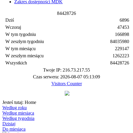
Zakres dostępności MDK
8
4
4
2
8
7
2
6
Dziś
6896
Wczoraj
47453
W tym tygodniu
166898
W zeszłym tygodniu
84035980
W tym miesiącu
229147
W zeszłym miesiącu
1262223
Wszystkich
84428726
Twoje IP: 216.73.217.55
Czas serwera: 2026-08-07 05:13:09
Visitors Counter
Jesteś tutaj:
Home
Według roku
Według miesiąca
Według tygodnia
Dzisiaj
Do miesiąca