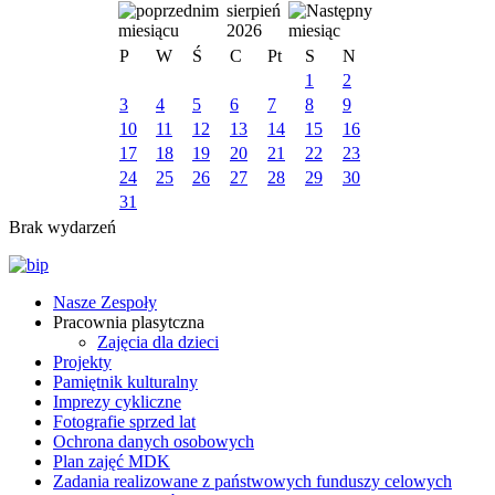
sierpień
2026
P
W
Ś
C
Pt
S
N
1
2
3
4
5
6
7
8
9
10
11
12
13
14
15
16
17
18
19
20
21
22
23
24
25
26
27
28
29
30
31
Brak wydarzeń
Nasze Zespoły
Pracownia plasytczna
Zajęcia dla dzieci
Projekty
Pamiętnik kulturalny
Imprezy cykliczne
Fotografie sprzed lat
Ochrona danych osobowych
Plan zajęć MDK
Zadania realizowane z państwowych funduszy celowych