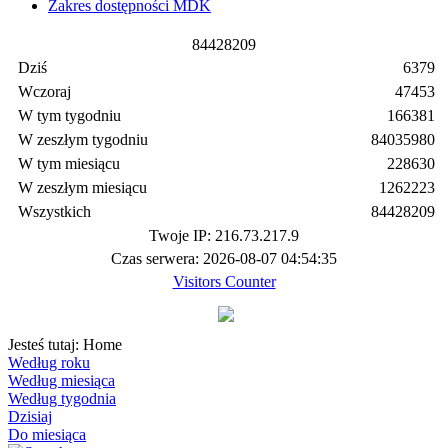
Zakres dostępności MDK
8
4
4
2
8
2
0
9
Dziś
6379
Wczoraj
47453
W tym tygodniu
166381
W zeszłym tygodniu
84035980
W tym miesiącu
228630
W zeszłym miesiącu
1262223
Wszystkich
84428209
Twoje IP: 216.73.217.9
Czas serwera: 2026-08-07 04:54:35
Visitors Counter
Jesteś tutaj:
Home
Według roku
Według miesiąca
Według tygodnia
Dzisiaj
Do miesiąca