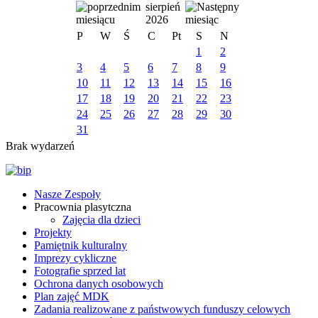
sierpień
2026
P
W
Ś
C
Pt
S
N
1
2
3
4
5
6
7
8
9
10
11
12
13
14
15
16
17
18
19
20
21
22
23
24
25
26
27
28
29
30
31
Brak wydarzeń
Nasze Zespoły
Pracownia plasytczna
Zajęcia dla dzieci
Projekty
Pamiętnik kulturalny
Imprezy cykliczne
Fotografie sprzed lat
Ochrona danych osobowych
Plan zajęć MDK
Zadania realizowane z państwowych funduszy celowych