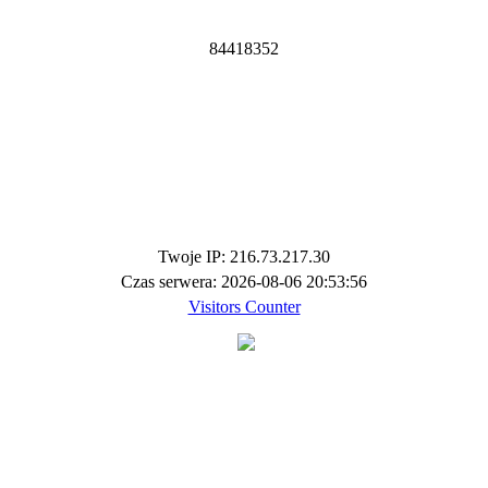
8
4
4
1
8
3
5
2
Twoje IP: 216.73.217.30
Czas serwera: 2026-08-06 20:53:56
Visitors Counter