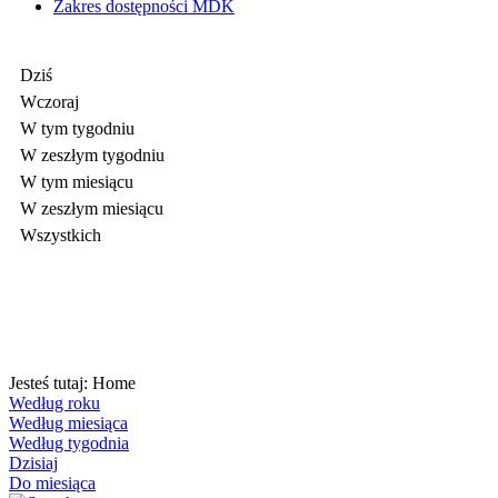
Zakres dostępności MDK
Dziś
Wczoraj
W tym tygodniu
W zeszłym tygodniu
W tym miesiącu
W zeszłym miesiącu
Wszystkich
Jesteś tutaj:
Home
Według roku
Według miesiąca
Według tygodnia
Dzisiaj
Do miesiąca