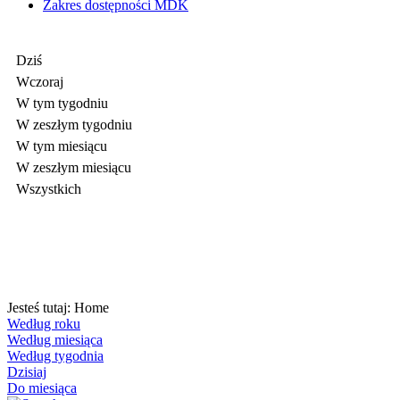
Zakres dostępności MDK
Dziś
Wczoraj
W tym tygodniu
W zeszłym tygodniu
W tym miesiącu
W zeszłym miesiącu
Wszystkich
Jesteś tutaj:
Home
Według roku
Według miesiąca
Według tygodnia
Dzisiaj
Do miesiąca