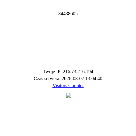
8
4
4
3
8
6
0
5
Twoje IP: 216.73.216.194
Czas serwera: 2026-08-07 13:04:40
Visitors Counter