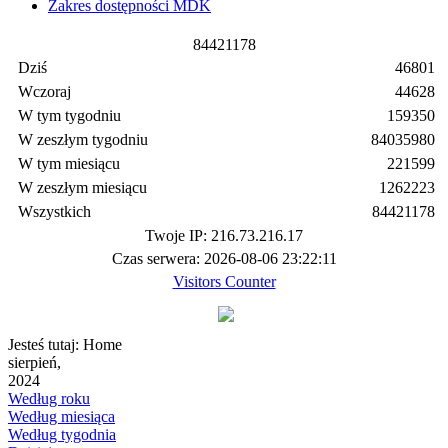
Zakres dostępności MDK
8
4
4
2
1
1
7
8
Dziś
46801
Wczoraj
44628
W tym tygodniu
159350
W zeszłym tygodniu
84035980
W tym miesiącu
221599
W zeszłym miesiącu
1262223
Wszystkich
84421178
Twoje IP: 216.73.216.17
Czas serwera: 2026-08-06 23:22:11
Visitors Counter
Jesteś tutaj:
Home
sierpień,
2024
Według roku
Według miesiąca
Według tygodnia