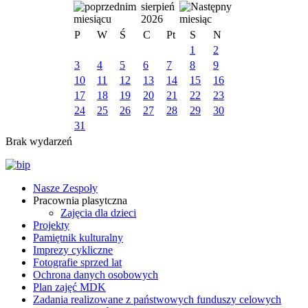
sierpień
2026
P
W
Ś
C
Pt
S
N
1
2
3
4
5
6
7
8
9
10
11
12
13
14
15
16
17
18
19
20
21
22
23
24
25
26
27
28
29
30
31
Brak wydarzeń
Nasze Zespoły
Pracownia plasytczna
Zajęcia dla dzieci
Projekty
Pamiętnik kulturalny
Imprezy cykliczne
Fotografie sprzed lat
Ochrona danych osobowych
Plan zajęć MDK
Zadania realizowane z państwowych funduszy celowych