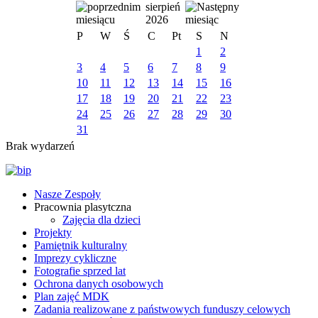
sierpień
2026
P
W
Ś
C
Pt
S
N
1
2
3
4
5
6
7
8
9
10
11
12
13
14
15
16
17
18
19
20
21
22
23
24
25
26
27
28
29
30
31
Brak wydarzeń
Nasze Zespoły
Pracownia plasytczna
Zajęcia dla dzieci
Projekty
Pamiętnik kulturalny
Imprezy cykliczne
Fotografie sprzed lat
Ochrona danych osobowych
Plan zajęć MDK
Zadania realizowane z państwowych funduszy celowych