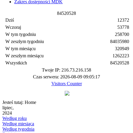
Zakres dostępności MDK
8
4
5
2
0
5
2
8
Dziś
12372
Wczoraj
53778
W tym tygodniu
258700
W zeszłym tygodniu
84035980
W tym miesiącu
320949
W zeszłym miesiącu
1262223
Wszystkich
84520528
Twoje IP: 216.73.216.158
Czas serwera: 2026-08-09 09:05:17
Visitors Counter
Jesteś tutaj:
Home
lipiec,
2024
Według roku
Według miesiąca
Według tygodnia