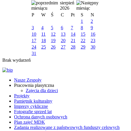
sierpień
2026
P
W
Ś
C
Pt
S
N
1
2
3
4
5
6
7
8
9
10
11
12
13
14
15
16
17
18
19
20
21
22
23
24
25
26
27
28
29
30
31
Brak wydarzeń
Nasze Zespoły
Pracownia plasytczna
Zajęcia dla dzieci
Projekty
Pamiętnik kulturalny
Imprezy cykliczne
Fotografie sprzed lat
Ochrona danych osobowych
Plan zajęć MDK
Zadania realizowane z państwowych funduszy celowych