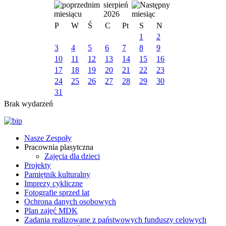
sierpień
2026
P
W
Ś
C
Pt
S
N
1
2
3
4
5
6
7
8
9
10
11
12
13
14
15
16
17
18
19
20
21
22
23
24
25
26
27
28
29
30
31
Brak wydarzeń
Nasze Zespoły
Pracownia plasytczna
Zajęcia dla dzieci
Projekty
Pamiętnik kulturalny
Imprezy cykliczne
Fotografie sprzed lat
Ochrona danych osobowych
Plan zajęć MDK
Zadania realizowane z państwowych funduszy celowych