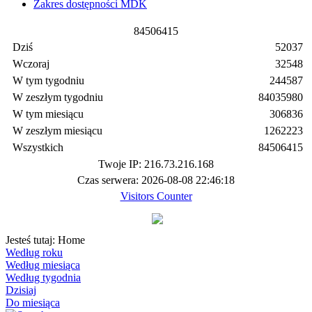
Zakres dostępności MDK
8
4
5
0
6
4
1
5
Dziś
52037
Wczoraj
32548
W tym tygodniu
244587
W zeszłym tygodniu
84035980
W tym miesiącu
306836
W zeszłym miesiącu
1262223
Wszystkich
84506415
Twoje IP: 216.73.216.168
Czas serwera: 2026-08-08 22:46:18
Visitors Counter
Jesteś tutaj:
Home
Według roku
Według miesiąca
Według tygodnia
Dzisiaj
Do miesiąca