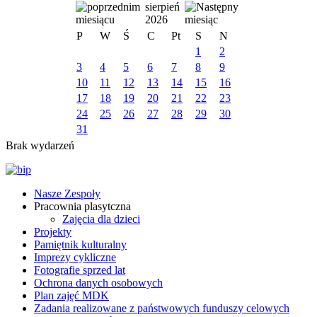
sierpień
2026
P
W
Ś
C
Pt
S
N
1
2
3
4
5
6
7
8
9
10
11
12
13
14
15
16
17
18
19
20
21
22
23
24
25
26
27
28
29
30
31
Brak wydarzeń
Nasze Zespoły
Pracownia plasytczna
Zajęcia dla dzieci
Projekty
Pamiętnik kulturalny
Imprezy cykliczne
Fotografie sprzed lat
Ochrona danych osobowych
Plan zajęć MDK
Zadania realizowane z państwowych funduszy celowych