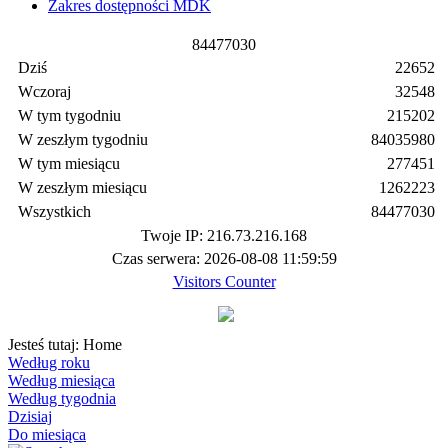
Zakres dostępności MDK
8
4
4
7
7
0
3
0
Dziś
22652
Wczoraj
32548
W tym tygodniu
215202
W zeszłym tygodniu
84035980
W tym miesiącu
277451
W zeszłym miesiącu
1262223
Wszystkich
84477030
Twoje IP: 216.73.216.168
Czas serwera: 2026-08-08 11:59:59
Visitors Counter
Jesteś tutaj:
Home
Według roku
Według miesiąca
Według tygodnia
Dzisiaj
Do miesiąca