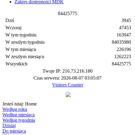
Zakres dostępności MDK
8
4
4
2
5
7
7
5
Dziś
3945
Wczoraj
47453
W tym tygodniu
163947
W zeszłym tygodniu
84035980
W tym miesiącu
226196
W zeszłym miesiącu
1262223
Wszystkich
84425775
Twoje IP: 216.73.216.180
Czas serwera: 2026-08-07 03:05:07
Visitors Counter
Jesteś tutaj:
Home
Według roku
Według miesiąca
Według tygodnia
Dzisiaj
Do miesiąca