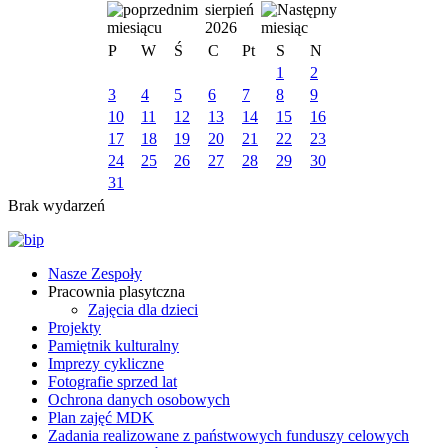
sierpień
2026
P
W
Ś
C
Pt
S
N
1
2
3
4
5
6
7
8
9
10
11
12
13
14
15
16
17
18
19
20
21
22
23
24
25
26
27
28
29
30
31
Brak wydarzeń
Nasze Zespoły
Pracownia plasytczna
Zajęcia dla dzieci
Projekty
Pamiętnik kulturalny
Imprezy cykliczne
Fotografie sprzed lat
Ochrona danych osobowych
Plan zajęć MDK
Zadania realizowane z państwowych funduszy celowych