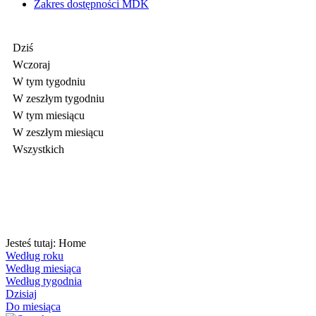
Zakres dostępności MDK
Dziś
Wczoraj
W tym tygodniu
W zeszłym tygodniu
W tym miesiącu
W zeszłym miesiącu
Wszystkich
Jesteś tutaj:
Home
Według roku
Według miesiąca
Według tygodnia
Dzisiaj
Do miesiąca