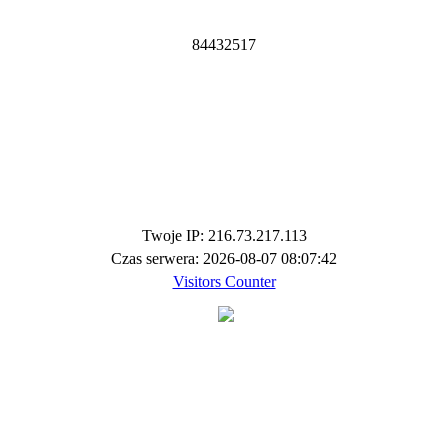
8
4
4
3
2
5
1
7
Twoje IP: 216.73.217.113
Czas serwera: 2026-08-07 08:07:42
Visitors Counter