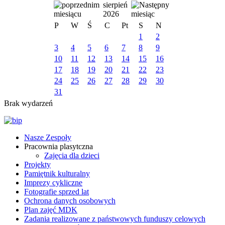
sierpień
2026
P
W
Ś
C
Pt
S
N
1
2
3
4
5
6
7
8
9
10
11
12
13
14
15
16
17
18
19
20
21
22
23
24
25
26
27
28
29
30
31
Brak wydarzeń
Nasze Zespoły
Pracownia plasytczna
Zajęcia dla dzieci
Projekty
Pamiętnik kulturalny
Imprezy cykliczne
Fotografie sprzed lat
Ochrona danych osobowych
Plan zajęć MDK
Zadania realizowane z państwowych funduszy celowych