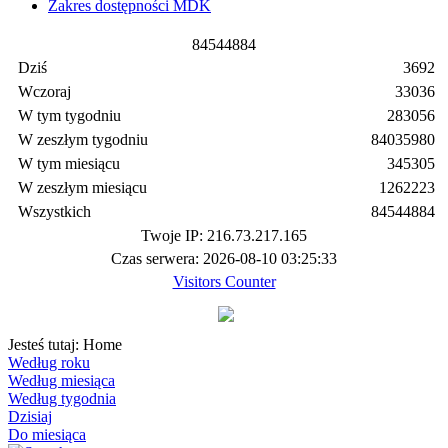
Zakres dostępności MDK
8
4
5
4
4
8
8
4
Dziś
3692
Wczoraj
33036
W tym tygodniu
283056
W zeszłym tygodniu
84035980
W tym miesiącu
345305
W zeszłym miesiącu
1262223
Wszystkich
84544884
Twoje IP: 216.73.217.165
Czas serwera: 2026-08-10 03:25:33
Visitors Counter
Jesteś tutaj:
Home
Według roku
Według miesiąca
Według tygodnia
Dzisiaj
Do miesiąca