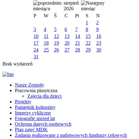
sierpień
2026
P
W
Ś
C
Pt
S
N
1
2
3
4
5
6
7
8
9
10
11
12
13
14
15
16
17
18
19
20
21
22
23
24
25
26
27
28
29
30
31
Brak wydarzeń
Nasze Zespoły
Pracownia plasytczna
Zajęcia dla dzieci
Projekty
Pamiętnik kulturalny
Imprezy cykliczne
Fotografie sprzed lat
Ochrona danych osobowych
Plan zajęć MDK
Zadania realizowane z państwowych funduszy celowych