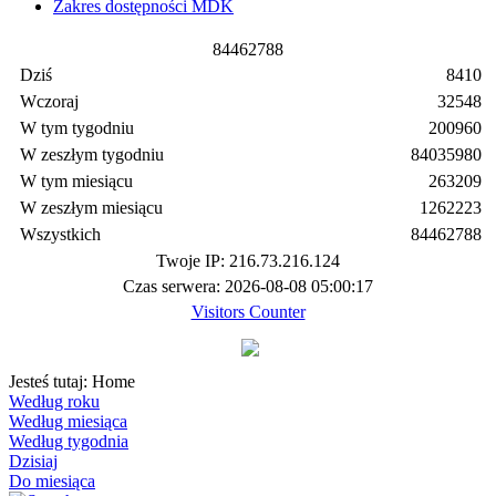
Zakres dostępności MDK
8
4
4
6
2
7
8
8
Dziś
8410
Wczoraj
32548
W tym tygodniu
200960
W zeszłym tygodniu
84035980
W tym miesiącu
263209
W zeszłym miesiącu
1262223
Wszystkich
84462788
Twoje IP: 216.73.216.124
Czas serwera: 2026-08-08 05:00:17
Visitors Counter
Jesteś tutaj:
Home
Według roku
Według miesiąca
Według tygodnia
Dzisiaj
Do miesiąca