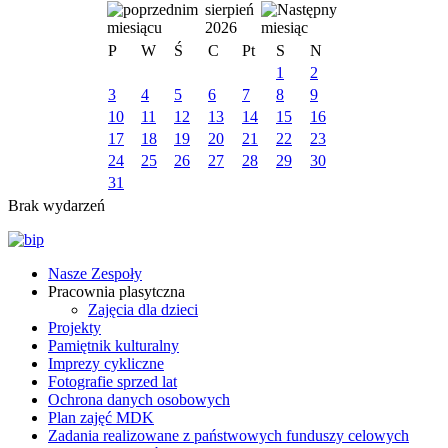
sierpień
2026
P
W
Ś
C
Pt
S
N
1
2
3
4
5
6
7
8
9
10
11
12
13
14
15
16
17
18
19
20
21
22
23
24
25
26
27
28
29
30
31
Brak wydarzeń
Nasze Zespoły
Pracownia plasytczna
Zajęcia dla dzieci
Projekty
Pamiętnik kulturalny
Imprezy cykliczne
Fotografie sprzed lat
Ochrona danych osobowych
Plan zajęć MDK
Zadania realizowane z państwowych funduszy celowych