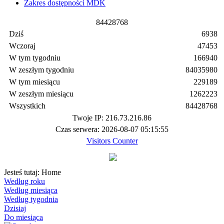
Zakres dostępności MDK
8
4
4
2
8
7
6
8
Dziś
6938
Wczoraj
47453
W tym tygodniu
166940
W zeszłym tygodniu
84035980
W tym miesiącu
229189
W zeszłym miesiącu
1262223
Wszystkich
84428768
Twoje IP: 216.73.216.86
Czas serwera: 2026-08-07 05:15:55
Visitors Counter
Jesteś tutaj:
Home
Według roku
Według miesiąca
Według tygodnia
Dzisiaj
Do miesiąca