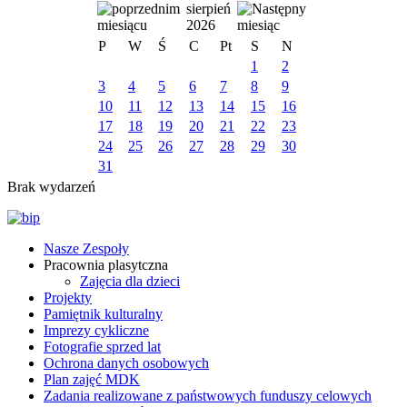
sierpień
2026
P
W
Ś
C
Pt
S
N
1
2
3
4
5
6
7
8
9
10
11
12
13
14
15
16
17
18
19
20
21
22
23
24
25
26
27
28
29
30
31
Brak wydarzeń
Nasze Zespoły
Pracownia plasytczna
Zajęcia dla dzieci
Projekty
Pamiętnik kulturalny
Imprezy cykliczne
Fotografie sprzed lat
Ochrona danych osobowych
Plan zajęć MDK
Zadania realizowane z państwowych funduszy celowych