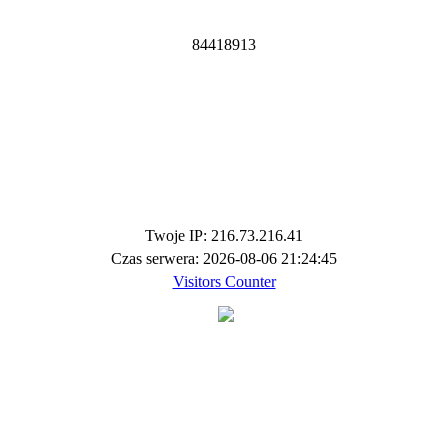
8
4
4
1
8
9
1
3
Twoje IP: 216.73.216.41
Czas serwera: 2026-08-06 21:24:45
Visitors Counter