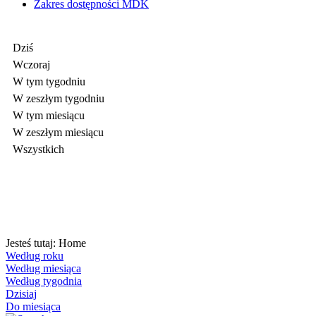
Zakres dostępności MDK
Dziś
Wczoraj
W tym tygodniu
W zeszłym tygodniu
W tym miesiącu
W zeszłym miesiącu
Wszystkich
Jesteś tutaj:
Home
Według roku
Według miesiąca
Według tygodnia
Dzisiaj
Do miesiąca