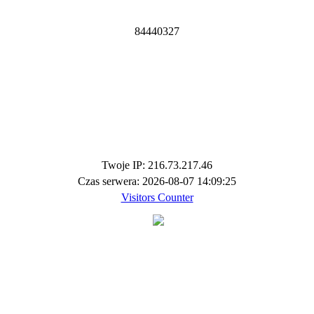
8
4
4
4
0
3
2
7
Twoje IP: 216.73.217.46
Czas serwera: 2026-08-07 14:09:25
Visitors Counter