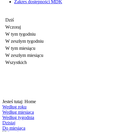
Zakres dostępności MDK
Dziś
Wczoraj
W tym tygodniu
W zeszłym tygodniu
W tym miesiącu
W zeszłym miesiącu
Wszystkich
Jesteś tutaj:
Home
Według roku
Według miesiąca
Według tygodnia
Dzisiaj
Do miesiąca