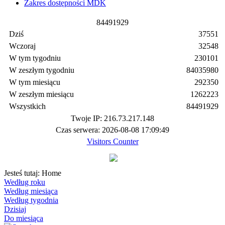
Zakres dostępności MDK
8
4
4
9
1
9
2
9
Dziś
37551
Wczoraj
32548
W tym tygodniu
230101
W zeszłym tygodniu
84035980
W tym miesiącu
292350
W zeszłym miesiącu
1262223
Wszystkich
84491929
Twoje IP: 216.73.217.148
Czas serwera: 2026-08-08 17:09:49
Visitors Counter
Jesteś tutaj:
Home
Według roku
Według miesiąca
Według tygodnia
Dzisiaj
Do miesiąca