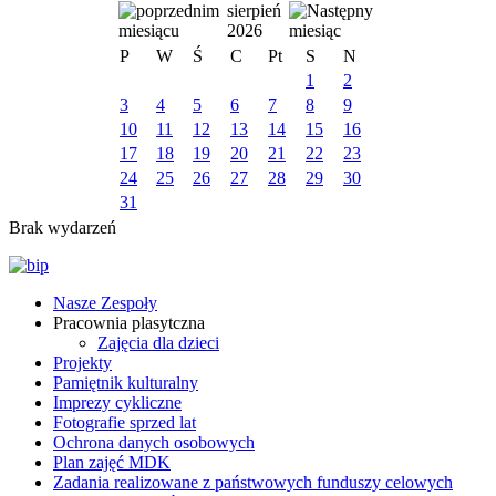
sierpień
2026
P
W
Ś
C
Pt
S
N
1
2
3
4
5
6
7
8
9
10
11
12
13
14
15
16
17
18
19
20
21
22
23
24
25
26
27
28
29
30
31
Brak wydarzeń
Nasze Zespoły
Pracownia plasytczna
Zajęcia dla dzieci
Projekty
Pamiętnik kulturalny
Imprezy cykliczne
Fotografie sprzed lat
Ochrona danych osobowych
Plan zajęć MDK
Zadania realizowane z państwowych funduszy celowych