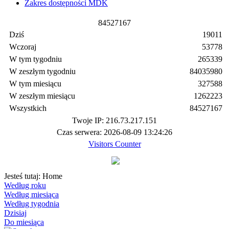
Zakres dostępności MDK
8
4
5
2
7
1
6
7
Dziś
19011
Wczoraj
53778
W tym tygodniu
265339
W zeszłym tygodniu
84035980
W tym miesiącu
327588
W zeszłym miesiącu
1262223
Wszystkich
84527167
Twoje IP: 216.73.217.151
Czas serwera: 2026-08-09 13:24:26
Visitors Counter
Jesteś tutaj:
Home
Według roku
Według miesiąca
Według tygodnia
Dzisiaj
Do miesiąca