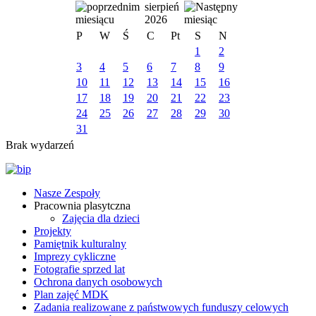
sierpień
2026
P
W
Ś
C
Pt
S
N
1
2
3
4
5
6
7
8
9
10
11
12
13
14
15
16
17
18
19
20
21
22
23
24
25
26
27
28
29
30
31
Brak wydarzeń
Nasze Zespoły
Pracownia plasytczna
Zajęcia dla dzieci
Projekty
Pamiętnik kulturalny
Imprezy cykliczne
Fotografie sprzed lat
Ochrona danych osobowych
Plan zajęć MDK
Zadania realizowane z państwowych funduszy celowych