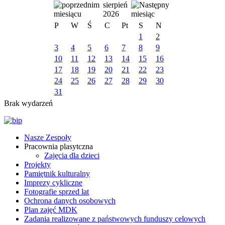
sierpień
2026
P
W
Ś
C
Pt
S
N
1
2
3
4
5
6
7
8
9
10
11
12
13
14
15
16
17
18
19
20
21
22
23
24
25
26
27
28
29
30
31
Brak wydarzeń
Nasze Zespoły
Pracownia plasytczna
Zajęcia dla dzieci
Projekty
Pamiętnik kulturalny
Imprezy cykliczne
Fotografie sprzed lat
Ochrona danych osobowych
Plan zajęć MDK
Zadania realizowane z państwowych funduszy celowych