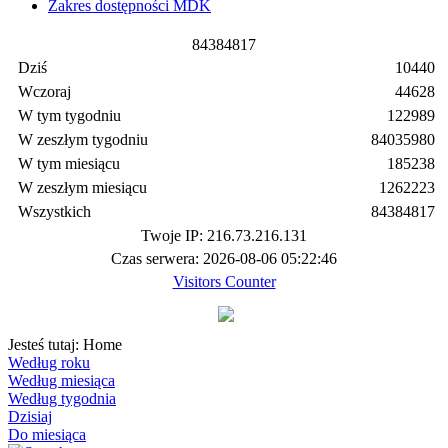
Zakres dostępności MDK
8
4
3
8
4
8
1
7
Dziś
10440
Wczoraj
44628
W tym tygodniu
122989
W zeszłym tygodniu
84035980
W tym miesiącu
185238
W zeszłym miesiącu
1262223
Wszystkich
84384817
Twoje IP: 216.73.216.131
Czas serwera: 2026-08-06 05:22:46
Visitors Counter
Jesteś tutaj:
Home
Według roku
Według miesiąca
Według tygodnia
Dzisiaj
Do miesiąca