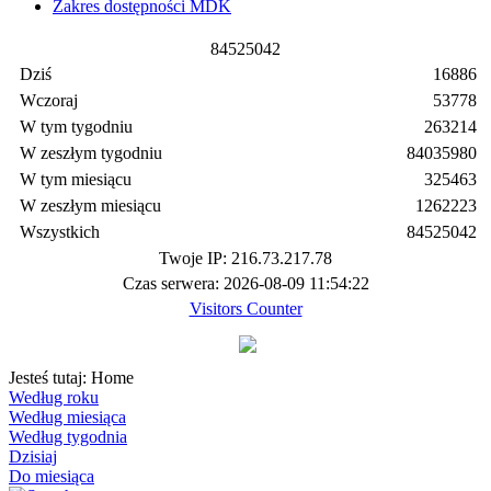
Zakres dostępności MDK
8
4
5
2
5
0
4
2
Dziś
16886
Wczoraj
53778
W tym tygodniu
263214
W zeszłym tygodniu
84035980
W tym miesiącu
325463
W zeszłym miesiącu
1262223
Wszystkich
84525042
Twoje IP: 216.73.217.78
Czas serwera: 2026-08-09 11:54:22
Visitors Counter
Jesteś tutaj:
Home
Według roku
Według miesiąca
Według tygodnia
Dzisiaj
Do miesiąca