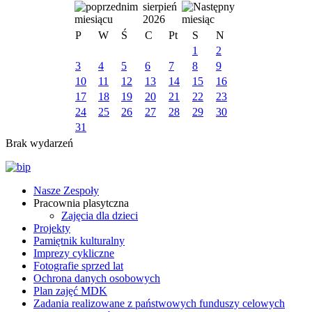
sierpień
2026
P
W
Ś
C
Pt
S
N
1
2
3
4
5
6
7
8
9
10
11
12
13
14
15
16
17
18
19
20
21
22
23
24
25
26
27
28
29
30
31
Brak wydarzeń
Nasze Zespoły
Pracownia plasytczna
Zajęcia dla dzieci
Projekty
Pamiętnik kulturalny
Imprezy cykliczne
Fotografie sprzed lat
Ochrona danych osobowych
Plan zajęć MDK
Zadania realizowane z państwowych funduszy celowych