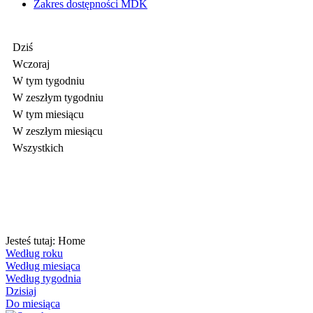
Zakres dostępności MDK
Dziś
Wczoraj
W tym tygodniu
W zeszłym tygodniu
W tym miesiącu
W zeszłym miesiącu
Wszystkich
Jesteś tutaj:
Home
Według roku
Według miesiąca
Według tygodnia
Dzisiaj
Do miesiąca