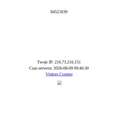
8
4
5
2
1
8
3
9
Twoje IP: 216.73.216.151
Czas serwera: 2026-08-09 09:46:30
Visitors Counter