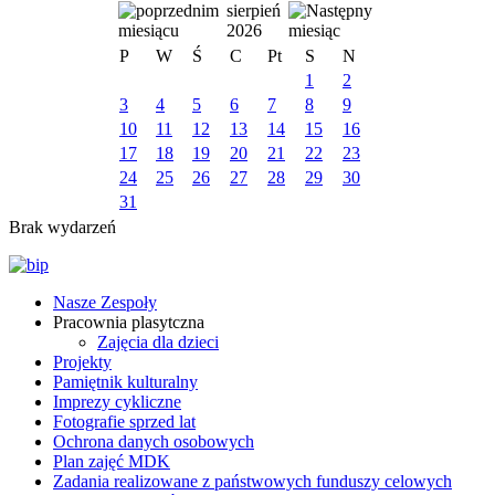
sierpień
2026
P
W
Ś
C
Pt
S
N
1
2
3
4
5
6
7
8
9
10
11
12
13
14
15
16
17
18
19
20
21
22
23
24
25
26
27
28
29
30
31
Brak wydarzeń
Nasze Zespoły
Pracownia plasytczna
Zajęcia dla dzieci
Projekty
Pamiętnik kulturalny
Imprezy cykliczne
Fotografie sprzed lat
Ochrona danych osobowych
Plan zajęć MDK
Zadania realizowane z państwowych funduszy celowych