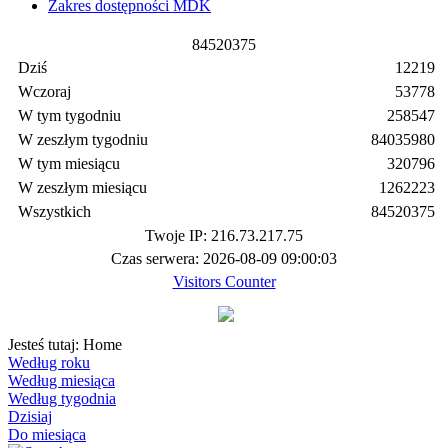
Zakres dostępności MDK
8
4
5
2
0
3
7
5
Dziś
12219
Wczoraj
53778
W tym tygodniu
258547
W zeszłym tygodniu
84035980
W tym miesiącu
320796
W zeszłym miesiącu
1262223
Wszystkich
84520375
Twoje IP: 216.73.217.75
Czas serwera: 2026-08-09 09:00:03
Visitors Counter
Jesteś tutaj:
Home
Według roku
Według miesiąca
Według tygodnia
Dzisiaj
Do miesiąca