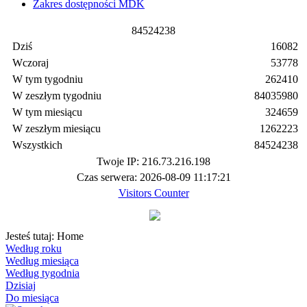
Zakres dostępności MDK
8
4
5
2
4
2
3
8
Dziś
16082
Wczoraj
53778
W tym tygodniu
262410
W zeszłym tygodniu
84035980
W tym miesiącu
324659
W zeszłym miesiącu
1262223
Wszystkich
84524238
Twoje IP: 216.73.216.198
Czas serwera: 2026-08-09 11:17:21
Visitors Counter
Jesteś tutaj:
Home
Według roku
Według miesiąca
Według tygodnia
Dzisiaj
Do miesiąca