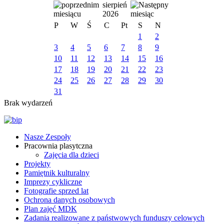
sierpień
2026
P
W
Ś
C
Pt
S
N
1
2
3
4
5
6
7
8
9
10
11
12
13
14
15
16
17
18
19
20
21
22
23
24
25
26
27
28
29
30
31
Brak wydarzeń
Nasze Zespoły
Pracownia plasytczna
Zajęcia dla dzieci
Projekty
Pamiętnik kulturalny
Imprezy cykliczne
Fotografie sprzed lat
Ochrona danych osobowych
Plan zajęć MDK
Zadania realizowane z państwowych funduszy celowych