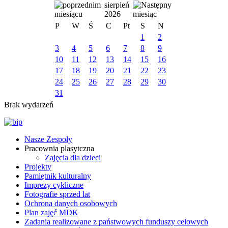
sierpień
2026
P
W
Ś
C
Pt
S
N
1
2
3
4
5
6
7
8
9
10
11
12
13
14
15
16
17
18
19
20
21
22
23
24
25
26
27
28
29
30
31
Brak wydarzeń
Nasze Zespoły
Pracownia plasytczna
Zajęcia dla dzieci
Projekty
Pamiętnik kulturalny
Imprezy cykliczne
Fotografie sprzed lat
Ochrona danych osobowych
Plan zajęć MDK
Zadania realizowane z państwowych funduszy celowych