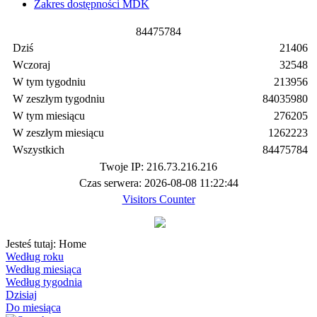
Zakres dostępności MDK
8
4
4
7
5
7
8
4
Dziś
21406
Wczoraj
32548
W tym tygodniu
213956
W zeszłym tygodniu
84035980
W tym miesiącu
276205
W zeszłym miesiącu
1262223
Wszystkich
84475784
Twoje IP: 216.73.216.216
Czas serwera: 2026-08-08 11:22:44
Visitors Counter
Jesteś tutaj:
Home
Według roku
Według miesiąca
Według tygodnia
Dzisiaj
Do miesiąca