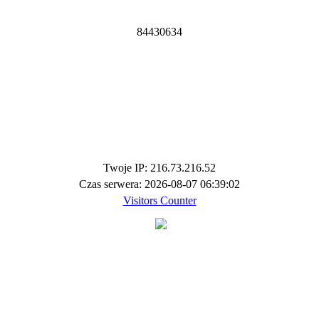
8
4
4
3
0
6
3
4
Twoje IP: 216.73.216.52
Czas serwera: 2026-08-07 06:39:02
Visitors Counter