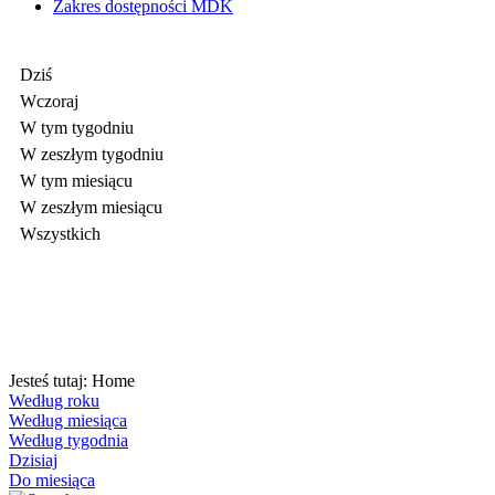
Zakres dostępności MDK
Dziś
Wczoraj
W tym tygodniu
W zeszłym tygodniu
W tym miesiącu
W zeszłym miesiącu
Wszystkich
Jesteś tutaj:
Home
Według roku
Według miesiąca
Według tygodnia
Dzisiaj
Do miesiąca