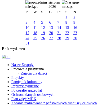
sierpień
2026
P
W
Ś
C
Pt
S
N
1
2
3
4
5
6
7
8
9
10
11
12
13
14
15
16
17
18
19
20
21
22
23
24
25
26
27
28
29
30
31
Brak wydarzeń
Nasze Zespoły
Pracownia plasytczna
Zajęcia dla dzieci
Projekty
Pamiętnik kulturalny
Imprezy cykliczne
Fotografie sprzed lat
Ochrona danych osobowych
Plan zajęć MDK
Zadania realizowane z państwowych funduszy celowych