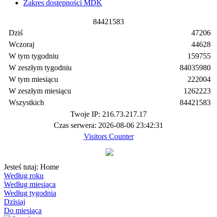
Zakres dostępności MDK
8
4
4
2
1
5
8
3
Dziś
47206
Wczoraj
44628
W tym tygodniu
159755
W zeszłym tygodniu
84035980
W tym miesiącu
222004
W zeszłym miesiącu
1262223
Wszystkich
84421583
Twoje IP: 216.73.217.17
Czas serwera: 2026-08-06 23:42:31
Visitors Counter
Jesteś tutaj:
Home
Według roku
Według miesiąca
Według tygodnia
Dzisiaj
Do miesiąca