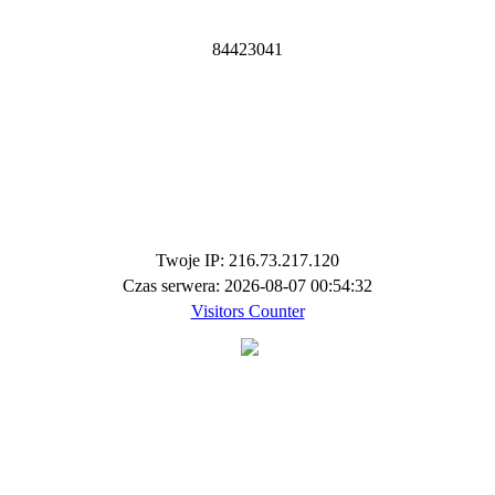
8
4
4
2
3
0
4
1
Twoje IP: 216.73.217.120
Czas serwera: 2026-08-07 00:54:32
Visitors Counter