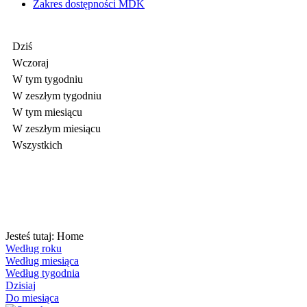
Zakres dostępności MDK
Dziś
Wczoraj
W tym tygodniu
W zeszłym tygodniu
W tym miesiącu
W zeszłym miesiącu
Wszystkich
Jesteś tutaj:
Home
Według roku
Według miesiąca
Według tygodnia
Dzisiaj
Do miesiąca