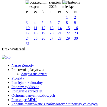
sierpień
2026
P
W
Ś
C
Pt
S
N
1
2
3
4
5
6
7
8
9
10
11
12
13
14
15
16
17
18
19
20
21
22
23
24
25
26
27
28
29
30
31
Brak wydarzeń
Nasze Zespoły
Pracownia plasytczna
Zajęcia dla dzieci
Projekty
Pamiętnik kulturalny
Imprezy cykliczne
Fotografie sprzed lat
Ochrona danych osobowych
Plan zajęć MDK
Zadania realizowane z państwowych funduszy celowych