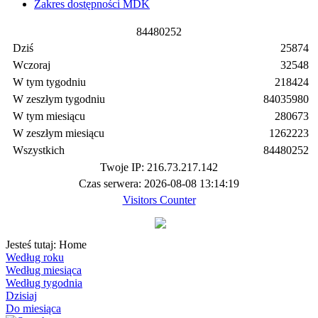
Zakres dostępności MDK
8
4
4
8
0
2
5
2
Dziś
25874
Wczoraj
32548
W tym tygodniu
218424
W zeszłym tygodniu
84035980
W tym miesiącu
280673
W zeszłym miesiącu
1262223
Wszystkich
84480252
Twoje IP: 216.73.217.142
Czas serwera: 2026-08-08 13:14:19
Visitors Counter
Jesteś tutaj:
Home
Według roku
Według miesiąca
Według tygodnia
Dzisiaj
Do miesiąca