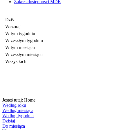
Zakres dostępności MDK
Dziś
Wczoraj
W tym tygodniu
W zeszłym tygodniu
W tym miesiącu
W zeszłym miesiącu
Wszystkich
Jesteś tutaj:
Home
Według roku
Według miesiąca
Według tygodnia
Dzisiaj
Do miesiąca