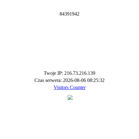
8
4
3
9
1
9
4
2
Twoje IP: 216.73.216.139
Czas serwera: 2026-08-06 08:25:32
Visitors Counter