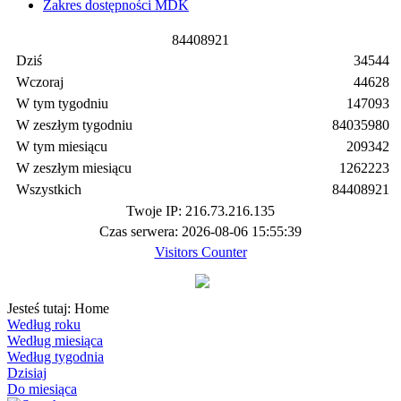
Zakres dostępności MDK
8
4
4
0
8
9
2
1
Dziś
34544
Wczoraj
44628
W tym tygodniu
147093
W zeszłym tygodniu
84035980
W tym miesiącu
209342
W zeszłym miesiącu
1262223
Wszystkich
84408921
Twoje IP: 216.73.216.135
Czas serwera: 2026-08-06 15:55:39
Visitors Counter
Jesteś tutaj:
Home
Według roku
Według miesiąca
Według tygodnia
Dzisiaj
Do miesiąca