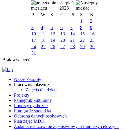
sierpień
2026
P
W
Ś
C
Pt
S
N
1
2
3
4
5
6
7
8
9
10
11
12
13
14
15
16
17
18
19
20
21
22
23
24
25
26
27
28
29
30
31
Brak wydarzeń
Nasze Zespoły
Pracownia plasytczna
Zajęcia dla dzieci
Projekty
Pamiętnik kulturalny
Imprezy cykliczne
Fotografie sprzed lat
Ochrona danych osobowych
Plan zajęć MDK
Zadania realizowane z państwowych funduszy celowych