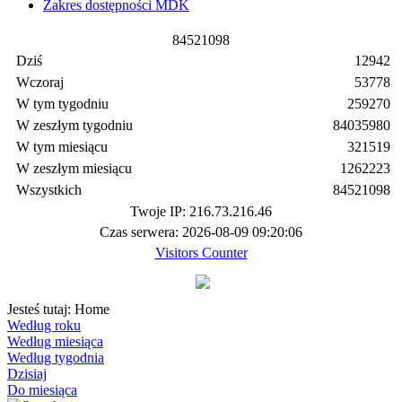
Zakres dostępności MDK
8
4
5
2
1
0
9
8
Dziś
12942
Wczoraj
53778
W tym tygodniu
259270
W zeszłym tygodniu
84035980
W tym miesiącu
321519
W zeszłym miesiącu
1262223
Wszystkich
84521098
Twoje IP: 216.73.216.46
Czas serwera: 2026-08-09 09:20:06
Visitors Counter
Jesteś tutaj:
Home
Według roku
Według miesiąca
Według tygodnia
Dzisiaj
Do miesiąca