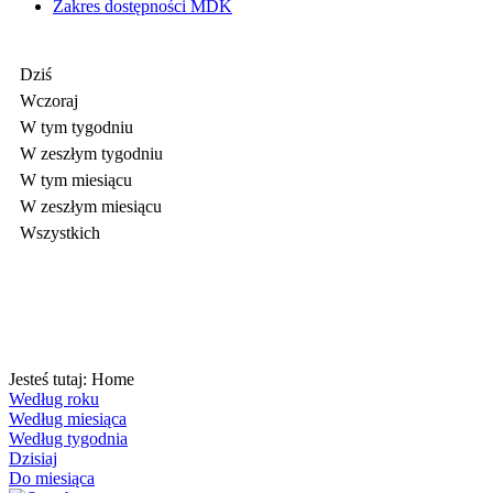
Zakres dostępności MDK
Dziś
Wczoraj
W tym tygodniu
W zeszłym tygodniu
W tym miesiącu
W zeszłym miesiącu
Wszystkich
Jesteś tutaj:
Home
Według roku
Według miesiąca
Według tygodnia
Dzisiaj
Do miesiąca