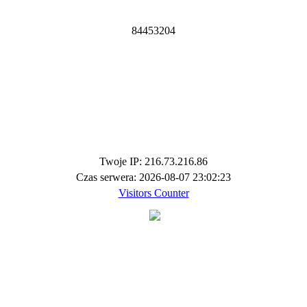
8
4
4
5
3
2
0
4
Twoje IP: 216.73.216.86
Czas serwera: 2026-08-07 23:02:23
Visitors Counter