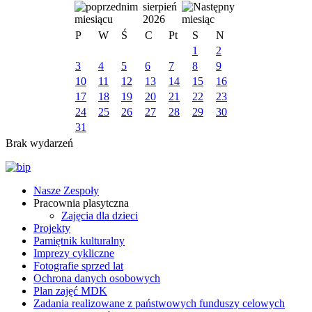
sierpień
2026
P
W
Ś
C
Pt
S
N
1
2
3
4
5
6
7
8
9
10
11
12
13
14
15
16
17
18
19
20
21
22
23
24
25
26
27
28
29
30
31
Brak wydarzeń
Nasze Zespoły
Pracownia plasytczna
Zajęcia dla dzieci
Projekty
Pamiętnik kulturalny
Imprezy cykliczne
Fotografie sprzed lat
Ochrona danych osobowych
Plan zajęć MDK
Zadania realizowane z państwowych funduszy celowych