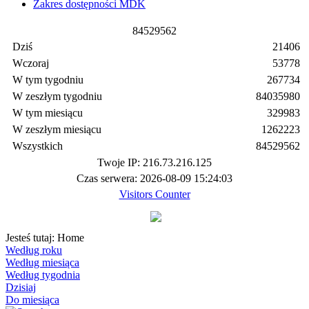
Zakres dostępności MDK
8
4
5
2
9
5
6
2
Dziś
21406
Wczoraj
53778
W tym tygodniu
267734
W zeszłym tygodniu
84035980
W tym miesiącu
329983
W zeszłym miesiącu
1262223
Wszystkich
84529562
Twoje IP: 216.73.216.125
Czas serwera: 2026-08-09 15:24:03
Visitors Counter
Jesteś tutaj:
Home
Według roku
Według miesiąca
Według tygodnia
Dzisiaj
Do miesiąca