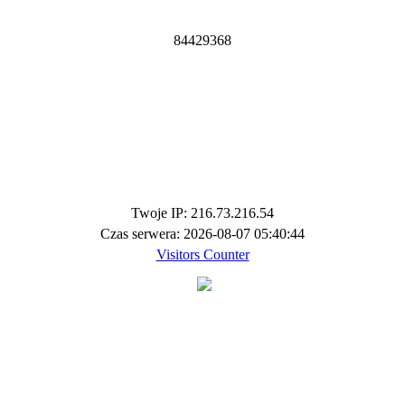
8
4
4
2
9
3
6
8
Twoje IP: 216.73.216.54
Czas serwera: 2026-08-07 05:40:44
Visitors Counter