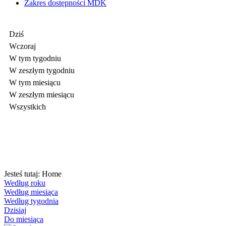
Zakres dostępności MDK
Dziś
Wczoraj
W tym tygodniu
W zeszłym tygodniu
W tym miesiącu
W zeszłym miesiącu
Wszystkich
Jesteś tutaj:
Home
Według roku
Według miesiąca
Według tygodnia
Dzisiaj
Do miesiąca