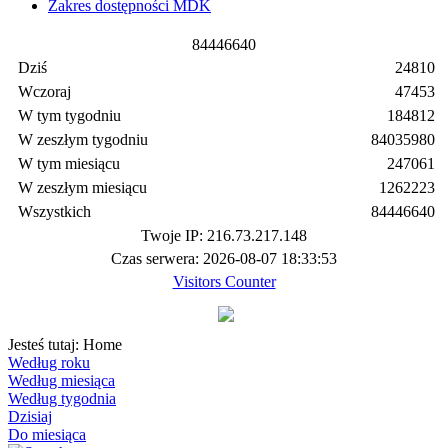
Zakres dostępności MDK
8
4
4
4
6
6
4
0
Dziś
24810
Wczoraj
47453
W tym tygodniu
184812
W zeszłym tygodniu
84035980
W tym miesiącu
247061
W zeszłym miesiącu
1262223
Wszystkich
84446640
Twoje IP: 216.73.217.148
Czas serwera: 2026-08-07 18:33:53
Visitors Counter
Jesteś tutaj:
Home
Według roku
Według miesiąca
Według tygodnia
Dzisiaj
Do miesiąca