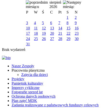
sierpień
2026
P
W
Ś
C
Pt
S
N
1
2
3
4
5
6
7
8
9
10
11
12
13
14
15
16
17
18
19
20
21
22
23
24
25
26
27
28
29
30
31
Brak wydarzeń
Nasze Zespoły
Pracownia plasytczna
Zajęcia dla dzieci
Projekty
Pamiętnik kulturalny
Imprezy cykliczne
Fotografie sprzed lat
Ochrona danych osobowych
Plan zajęć MDK
Zadania realizowane z państwowych funduszy celowych