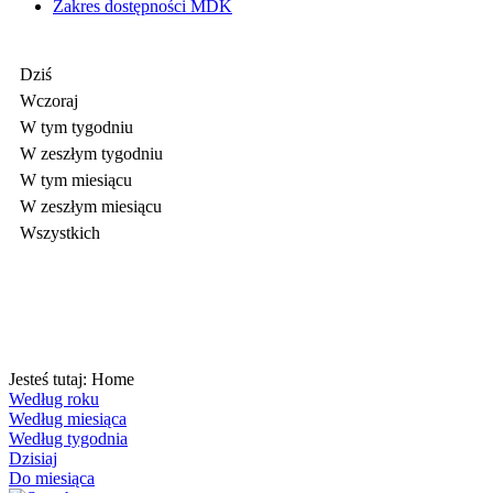
Zakres dostępności MDK
Dziś
Wczoraj
W tym tygodniu
W zeszłym tygodniu
W tym miesiącu
W zeszłym miesiącu
Wszystkich
Jesteś tutaj:
Home
Według roku
Według miesiąca
Według tygodnia
Dzisiaj
Do miesiąca