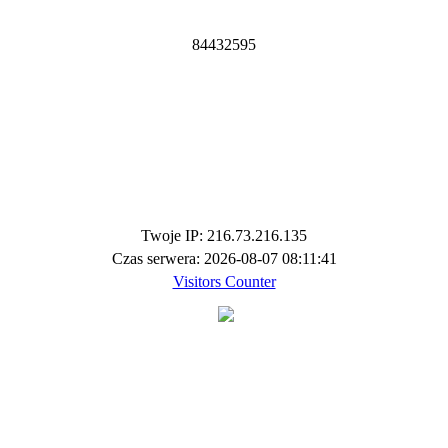
8
4
4
3
2
5
9
5
Twoje IP: 216.73.216.135
Czas serwera: 2026-08-07 08:11:41
Visitors Counter