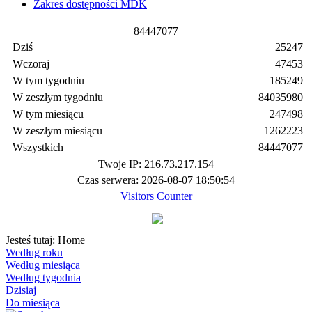
Zakres dostępności MDK
8
4
4
4
7
0
7
7
Dziś
25247
Wczoraj
47453
W tym tygodniu
185249
W zeszłym tygodniu
84035980
W tym miesiącu
247498
W zeszłym miesiącu
1262223
Wszystkich
84447077
Twoje IP: 216.73.217.154
Czas serwera: 2026-08-07 18:50:54
Visitors Counter
Jesteś tutaj:
Home
Według roku
Według miesiąca
Według tygodnia
Dzisiaj
Do miesiąca