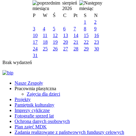
sierpień
2026
P
W
Ś
C
Pt
S
N
1
2
3
4
5
6
7
8
9
10
11
12
13
14
15
16
17
18
19
20
21
22
23
24
25
26
27
28
29
30
31
Brak wydarzeń
Nasze Zespoły
Pracownia plasytczna
Zajęcia dla dzieci
Projekty
Pamiętnik kulturalny
Imprezy cykliczne
Fotografie sprzed lat
Ochrona danych osobowych
Plan zajęć MDK
Zadania realizowane z państwowych funduszy celowych