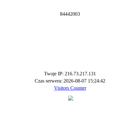
8
4
4
4
2
0
0
3
Twoje IP: 216.73.217.131
Czas serwera: 2026-08-07 15:24:42
Visitors Counter