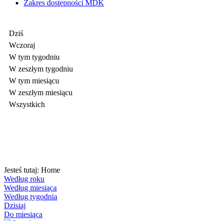
Zakres dostępności MDK
Dziś
Wczoraj
W tym tygodniu
W zeszłym tygodniu
W tym miesiącu
W zeszłym miesiącu
Wszystkich
Jesteś tutaj:
Home
Według roku
Według miesiąca
Według tygodnia
Dzisiaj
Do miesiąca